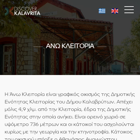
ΑΝΩ ΚΛΕΙΤΟΡΙΑ
Η Άνω Κλειτορία είναι γραφικός οικισμός της Δημοτικής
Ενότητας Κλειτορίας του Δήμου Καλαβρύτων. Απέχει
μόλις 4,9 χλμ. από την Κλειτορία, έδρα της Δημοτικής
Ενότητας στην οποία ανήκει. Είναι ορεινό χωριό σε
υψόμετρο 736 μέτρων και οι κάτοικοί του ασχολούνται
κυρίως με την γεωργία και την κτηνοτροφία. Κάτοικος
του οικισμού υπήρξε ο Αθανάσιος Αναγνώστου,