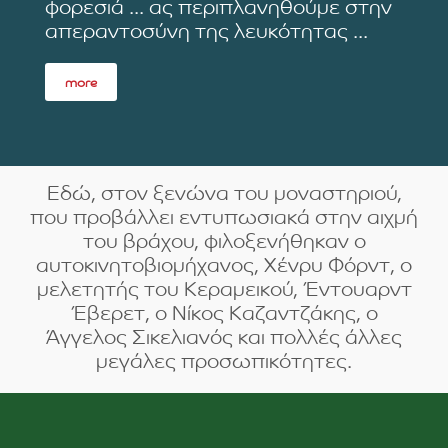
φορεσιά ... ας περιπλανηθούμε στην
απεραντοσύνη της λευκότητας ...
more
Εδώ, στον ξενώνα του μοναστηριού,
που προβάλλει εντυπωσιακά στην αιχμή
του βράχου, φιλοξενήθηκαν ο
αυτοκινητοβιομήχανος, Χένρυ Φόρντ, ο
μελετητής του Κεραμεικού, Έντουαρντ
Έβερετ, ο Νίκος Καζαντζάκης, ο
Άγγελος Σικελιανός και πολλές άλλες
μεγάλες προσωπικότητες.