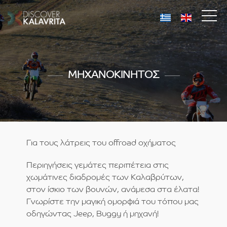
ΜΗΧΑΝΟΚΙΝΗΤΟΣ
Για τους λάτρεις του offroad οχήματος
Περιηγήσεις γεμάτες περιπέτεια στις
χωμάτινες διαδρομές των Καλαβρύτων,
στον ίσκιο των βουνών, ανάμεσα στα έλατα!
Γνωρίστε την μαγική ομορφιά του τόπου μας
οδηγώντας Jeep, Buggy ή μηχανή!