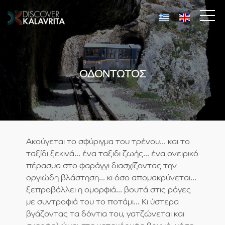
ΟΔΟΝΤΩΤΟΣ
Ακούγεται το σφύριγμα του τρένου... και το
ταξίδι ξεκινά... ένα ταξιδι ζωής... ένα ονειρικό
πέρασμα στο φαράγγι διασχίζοντας την
οργιώδη βλάστηση... κι όσο απομακρύνεται...
ξεπροβάλλει η ομορφιά... βουτά στις ράγες
με συντροφιά του το ποτάμι... Κι ύστερα
βγάζοντας τα δόντια του, γατζώνεται και