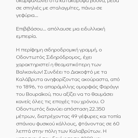
σκαρφαλώνει στα κατακόρυφα βουνά, μέσα
σε σπηλιές με σταλαγμίτες, πάνω σε
γεφύρια...
Eπιβιβάσου... απόλαυσε μια ειδυλλιακή
εμπειρία.
Η περίφημη σιδηροδρομική γραμμή, ο
Οδοντωτός Σιδηρόδρομος, έχει
χαρακτηριστεί η θεαματικότερη των
Βαλκανίων! Συνδέει το Διακοφτό με τα
Καλάβρυτα ανηφορίζοντας ακούραστα, από
το 1896, το απαράμιλλης ομορφιάς Φαράγγι
του Βουραϊκού, που αξίζει να το θαυμάσει
κανείς όλες τις εποχές του χρόνου. Ο
Οδοντωτός διανύει απόσταση 22.350
μέτρων, διατρέχοντας 49 γέφυρες και τοπία
σπάνιου φυσικού κάλλους, φτάνοντας σε 60
λεπτά στην πόλη των Καλαβρύτων. Η