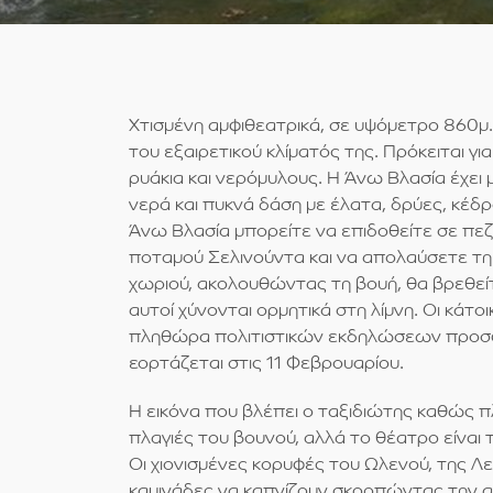
Χτισμένη αμφιθεατρικά, σε υψόμετρο 860μ.
του εξαιρετικού κλίματός της. Πρόκειται γ
ρυάκια και νερόμυλους. Η Άνω Βλασία έχει
νερά και πυκνά δάση με έλατα, δρύες, κέδρ
Άνω Βλασία μπορείτε να επιδοθείτε σε πεζ
ποταμού Σελινούντα και να απολαύσετε τη θ
χωριού, ακολουθώντας τη βουή, θα βρεθεί
αυτοί χύνονται ορμητικά στη λίμνη. Οι κάτ
πληθώρα πολιτιστικών εκδηλώσεων προσφέρ
εορτάζεται στις 11 Φεβρουαρίου.
Η εικόνα που βλέπει ο ταξιδιώτης καθώς πλ
πλαγιές του βουνού, αλλά το θέατρο είναι 
Οι χιονισμένες κορυφές του Ωλενού, της Λε
καμινάδες να καπνίζουν σκορπώντας την αψι