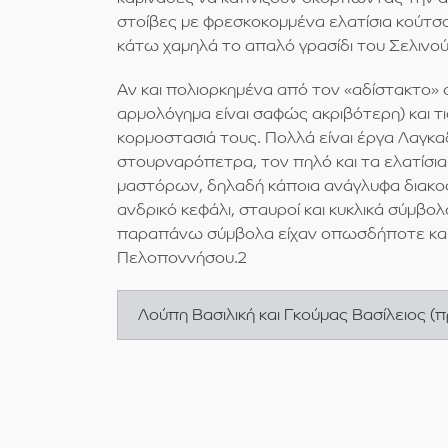
στοίβες με φρεσκοκομμένα ελατίσια κούτσου
κάτω χαμηλά το απαλό γρασίδι του Σελινο
Αν και πολιορκημένα από τον «αδίστακτο» σ
αρμολόγημα είναι σαφώς ακριβότερη) και τ
κορμοστασιά τους. Πολλά είναι έργα Λαγκ
στουρναρόπετρα, τον πηλό και τα ελατίσια
μαστόρων, δηλαδή κάποια ανάγλυφα διακοσμ
ανδρικό κεφάλι, σταυροί και κυκλικά σύμβο
παραπάνω σύμβολα είχαν οπωσδήποτε και τε
Πελοποννήσου.2
Λούπη Βασιλική και Γκούμας Βασίλειος (