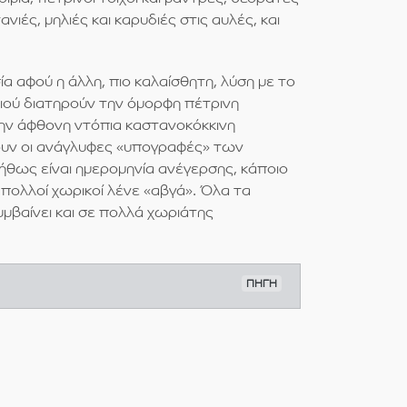
ές, μηλιές και καρυδιές στις αυλές, και
α αφού η άλλη, πιο καλαίσθητη, λύση με το
ριού διατηρούν την όμορφη πέτρινη
ην άφθονη ντόπια καστανοκόκκινη
χουν οι ανάγλυφες «υπογραφές» των
ήθως είναι ημερομηνία ανέγερσης, κάποιο
 πολλοί χωρικοί λένε «αβγά». Όλα τα
μβαίνει και σε πολλά χωριάτης
ΠΗΓΗ