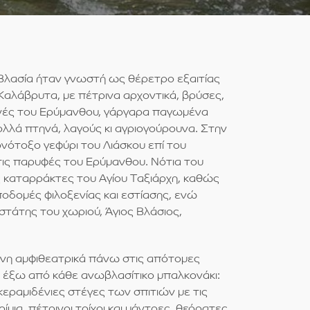
 Βλασία ήταν γνωστή ως θέρετρο εξαιτίας
 Καλάβρυτα, με πέτρινα αρχοντικά, βρύσες,
λονές του Ερύμανθου, γάργαρα παγωμένα
πολλά πτηνά, λαγούς κι αγριογούρουνα. Στην
νότοξο γεφύρι του Λιάσκου επί του
 τις παρυφές του Ερύμανθου. Νότια του
 καταρράκτες του Αγίου Ταξιάρχη, καθώς
ποδομές φιλοξενίας και εστίασης, ενώ
τάτης του χωριού, Άγιος Βλάσιος,
μένη αμφιθεατρικά πάνω στις απότομες
αι έξω από κάθε ανωβλασίτικο μπαλκονάκι:
κεραμιδένιες στέγες των σπιτιών με τις
ια, πέτρινοι τοίχοι και μάντρες, θεόρατες