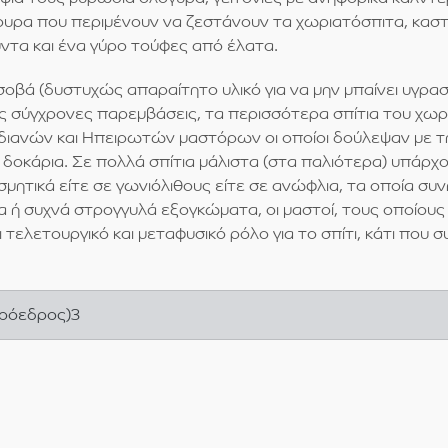
ρα που περιμένουν να ζεστάνουν τα χωριατόσπιτα, καστανι
ύντα και ένα γύρο τούφες από έλατα.
οβά (δυστυχώς απαραίτητο υλικό για να μην μπαίνει υγρασί
ις σύγχρονες παρεμβάσεις, τα περισσότερα σπίτια του χω
αδιανών και Ηπειρωτών μαστόρων οι οποίοι δούλεψαν με τ
 δοκάρια. Σε πολλά σπίτια μάλιστα (στα παλιότερα) υπάρ
ητικά είτε σε γωνιόλιθους είτε σε ανώφλια, τα οποία συν
λα ή συχνά στρογγυλά εξογκώματα, οι μαστοί, τους οποίους
λετουργικό και μεταφυσικό ρόλο για το σπίτι, κάτι που συ
πρόεδρος)3