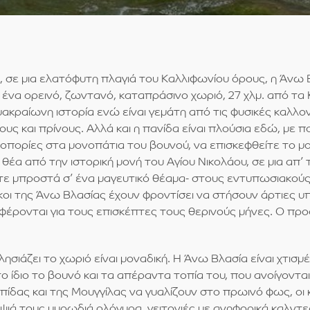
, σε μια ελατόφυτη πλαγιά του Καλλιφωνίου όρους, η Άνω
ια ένα ορεινό, ζωντανό, καταπράσινο χωριό, 27 χλμ. από τα
 μακραίωνη ιστορία ενώ είναι γεμάτη από τις φυσικές καλ
ους και πρίνους. Αλλά και η πανίδα είναι πλούσια εδώ, με 
οπορίες στα μονοπάτια του βουνού, να επισκεφθείτε το μο
έα από την ιστορική μονή του Αγίου Νικολάου, σε μια απ’
τε μπροστά σ’ ένα μαγευτικό θέαμα- στους εντυπωσιακούς
οικοι της Άνω Βλασίας έχουν φροντίσει να στήσουν άρτιες υ
ονται για τους επισκέπτες τους θερινούς μήνες. Ο προσ
ησιάζει το χωριό είναι μοναδική. Η Άνω Βλασία είναι χτισ
το ίδιο το βουνό και τα απέραντα τοπία του, που ανοίγοντ
πίδας και της Μουγγίλας να γυαλίζουν στο πρωινό φως, οι 
ά τους μυρωδιά ολόγυρα, γειτονιές με ανηφορικά καλντερίμ